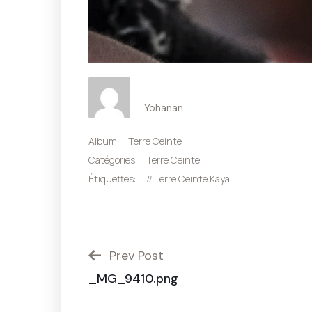
Yohanan
Album:
Terre Ceinte
Catégories:
Terre Ceinte
Étiquettes:
#Terre Ceinte Kaya
Prev Post
_MG_9410.png