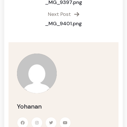
_MG_9397.png
Next Post
_MG_9401.png
Yohanan