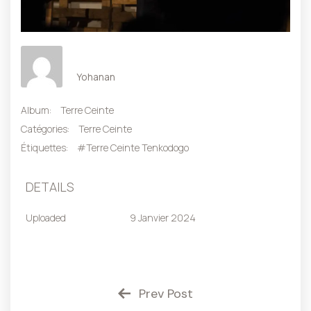
Yohanan
Album:
Terre Ceinte
Catégories:
Terre Ceinte
Étiquettes:
#Terre Ceinte Tenkodogo
DETAILS
Uploaded
9 Janvier 2024
Prev Post