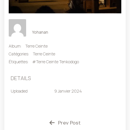
Yohanan
Album:
Terre Ceinte
Catégories:
Terre Ceinte
Étiquettes:
#Terre Ceinte Tenkodogo
DETAILS
Uploaded
9 Janvier 2024
Prev Post