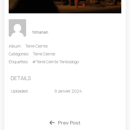
Yohanan
Album:
Terre Ceinte
Catégories:
Terre Ceinte
Étiquettes:
#Terre Ceinte Tenkodogo
DETAILS
Uploaded
9 Janvier 2024
Prev Post