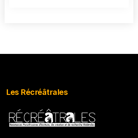
Les Récréâtrales