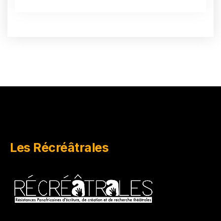
Les Récréâtrales