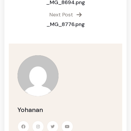
_MG_8694.png
Next Post
_MG_8776.png
Yohanan