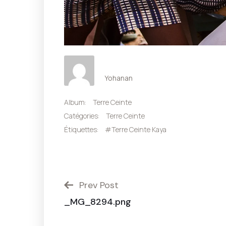
Yohanan
Album:
Terre Ceinte
Catégories:
Terre Ceinte
Étiquettes:
#Terre Ceinte Kaya
Prev Post
_MG_8294.png