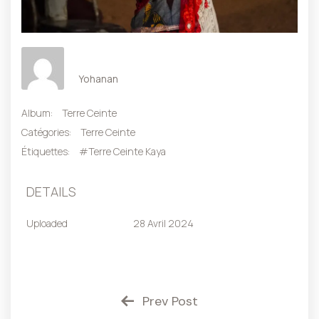
Yohanan
Album:
Terre Ceinte
Catégories:
Terre Ceinte
Étiquettes:
#Terre Ceinte Kaya
DETAILS
Uploaded
28 Avril 2024
Prev Post