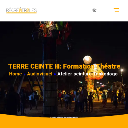
TERRE CEINTE III: Formation Théatre
Home
»
Audiovisuel
»
Atelier peinture Tenkodogo