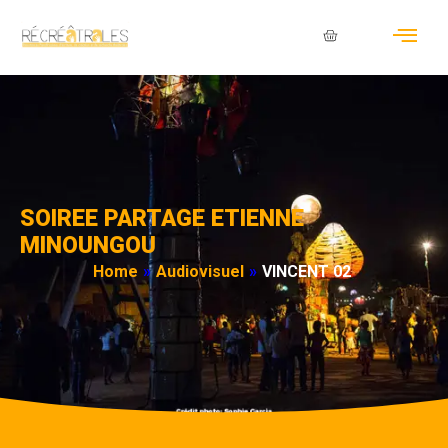
SOIREE PARTAGE ETIENNE
MINOUNGOU
Home
»
Audiovisuel
»
VINCENT 02